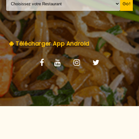
C.G.V
Go!
Télécharger App Android