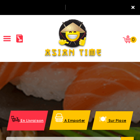
×
0
ACCUEIL
LA CARTE
NOTRE RESTAURANT
VOS AVIS
En Livraison
A Emporter
Sur Place
MENTIONS LÉGALES