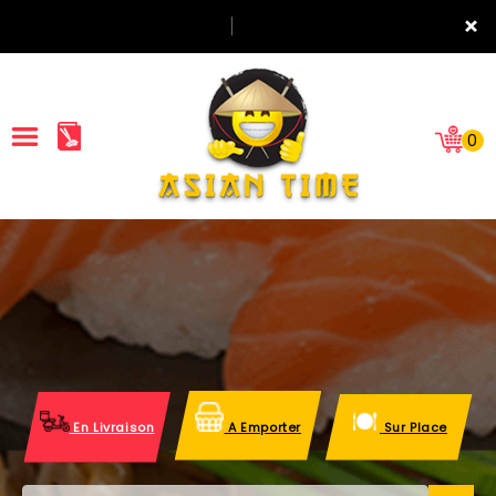
×
0
ACCUEIL
LA CARTE
NOTRE RESTAURANT
VOS AVIS
En Livraison
A Emporter
Sur Place
MENTIONS LÉGALES