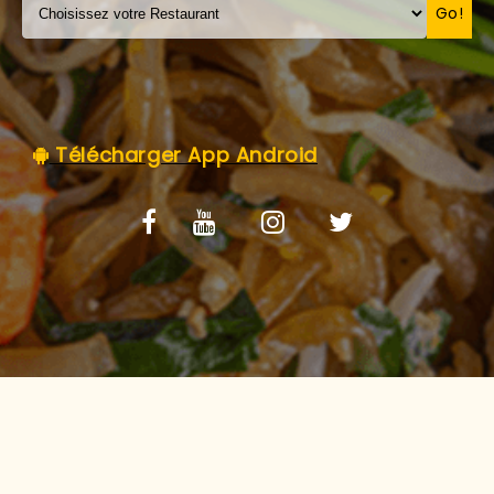
C.G.V
Go!
Télécharger App Android