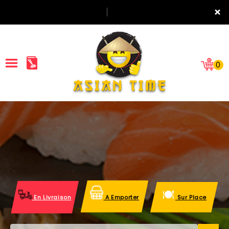
×
0
ACCUEIL
LA CARTE
NOTRE RESTAURANT
VOS AVIS
En Livraison
A Emporter
Sur Place
MENTIONS LÉGALES