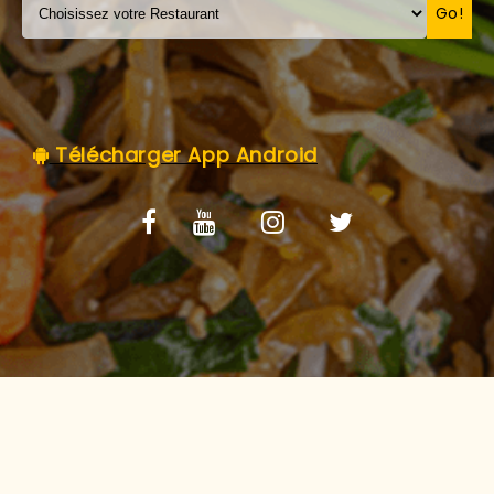
C.G.V
Go!
Télécharger App Android