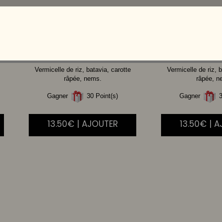
BOEUF
CREVE
Vermicelle de riz, batavia, carotte
Vermicelle de riz, b
râpée, nems.
râpée, n
Gagner
30 Point(s)
Gagner
3
13.50€ | AJOUTER
13.50€ | 