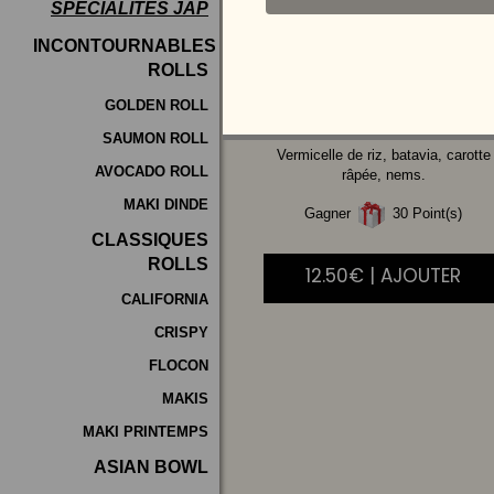
SPÉCIALITÉS JAP
Programme
INCONTOURNABLES
De
ROLLS
POULET
Fidélité
GOLDEN ROLL
SAUMON ROLL
Vos
Vermicelle de riz, batavia, carotte
AVOCADO ROLL
Avis
râpée, nems.
MAKI DINDE
Gagner
30 Point(s)
Zones
CLASSIQUES
de
ROLLS
12.50€ | AJOUTER
Livraison
CALIFORNIA
CRISPY
FLOCON
MAKIS
MAKI PRINTEMPS
ASIAN BOWL