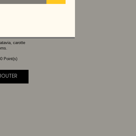
TTE
atavia, carotte
ems.
0 Point(s)
AJOUTER