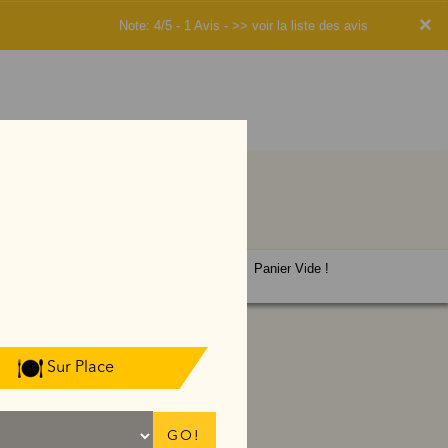
×
Note: 4/5 - 1 Avis -
>> voir la liste des avis
Panier Vide !