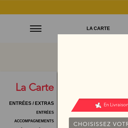
À
LA CARTE
Emporter
Allergènes
Charte
Qualité
C.G.V
La
Carte
Contact
ENTRÉES / EXTRAS
Mentions
Légales
ENTRÉES
ACCOMPAGNEMENTS
Mobile