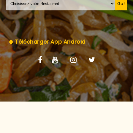
C.G.V
Go!
Télécharger App Android