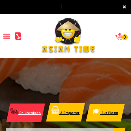
×
0
ACCUEIL
LA CARTE
NOTRE RESTAURANT
VOS AVIS
En Livraison
A Emporter
Sur Place
MENTIONS LÉGALES