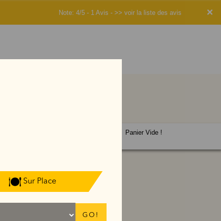
×
Note: 4/5 - 1 Avis -
>> voir la liste des avis
Panier Vide !