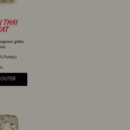
N
THAI
AT
oignons grillés
ants.
5 Point(s)
es.
JOUTER