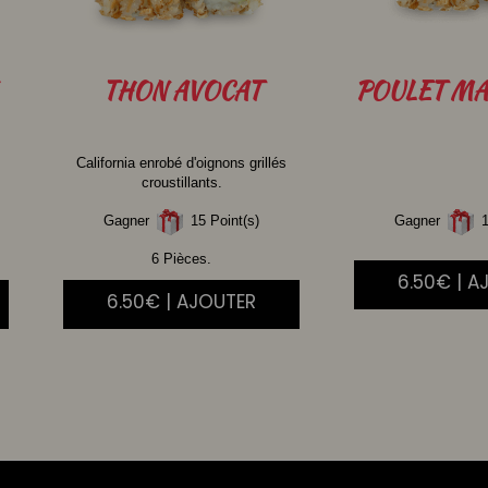
THON
AVOCAT
POULET
MA
California enrobé d'oignons grillés
croustillants.
Gagner
15 Point(s)
Gagner
1
6 Pièces.
6.50€ | A
6.50€ | AJOUTER