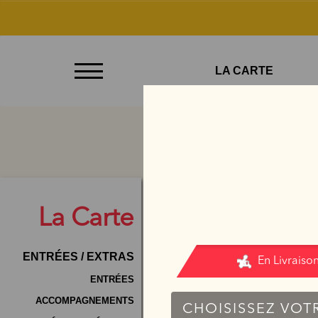
À
LA CARTE
Emporter
Allergènes
Charte
Qualité
C.G.V
La
Carte
Contact
ENTRÉES / EXTRAS
Mentions
Légales
ENTRÉES
ACCOMPAGNEMENTS
Mobile