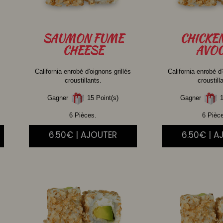
SAUMON
FUME
CHICKE
CHEESE
AVOC
California enrobé d'oignons grillés
California enrobé d'
croustillants.
croustill
Gagner
15 Point(s)
Gagner
1
6 Pièces.
6 Pièc
6.50€ | AJOUTER
6.50€ | A