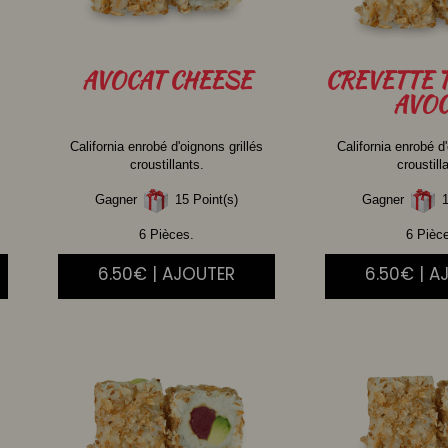
AVOCAT
CHEESE
CREVETTE
AVOC
California enrobé d'oignons grillés
California enrobé d'
croustillants.
croustill
Gagner
15 Point(s)
Gagner
1
6 Pièces.
6 Pièc
6.50€ | AJOUTER
6.50€ | A