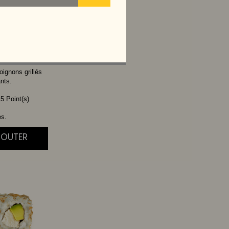
CHEESE
oignons grillés
ants.
5 Point(s)
es.
JOUTER