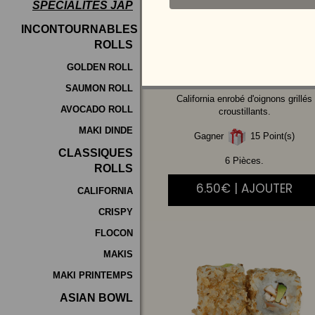
SPÉCIALITÉS JAP
Programme
INCONTOURNABLES
De
ROLLS
SAUMON
AVOCAT
Fidélité
GOLDEN ROLL
SAUMON ROLL
Vos
California enrobé d'oignons grillés
AVOCADO ROLL
Avis
croustillants.
MAKI DINDE
Gagner
15 Point(s)
Zones
CLASSIQUES
de
6 Pièces.
ROLLS
Livraison
6.50€ | AJOUTER
CALIFORNIA
CRISPY
FLOCON
MAKIS
MAKI PRINTEMPS
ASIAN BOWL