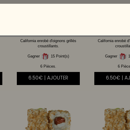
THON
CUIT AVOCAT
SAUMON
California enrobé d'oignons grillés
California enrobé d'
croustillants.
croustill
Gagner
15 Point(s)
Gagner
1
6 Pièces.
6 Pièc
6.50€ | AJOUTER
6.50€ | A