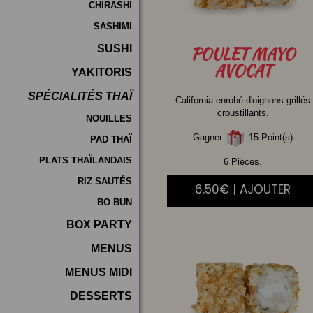
CHIRASHI
SASHIMI
SUSHI
POULET
MAYO
AVOCAT
YAKITORIS
SPÉCIALITÉS THAÏ
California enrobé d'oignons grillés
croustillants.
NOUILLES
Gagner
15 Point(s)
PAD THAÏ
PLATS THAÏLANDAIS
6 Pièces.
RIZ SAUTÉS
6.50€ | AJOUTER
BO BUN
BOX PARTY
MENUS
MENUS MIDI
DESSERTS