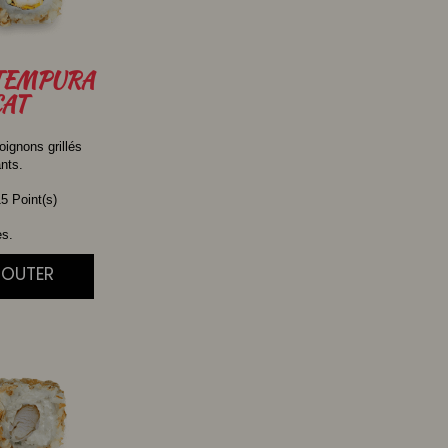
TEMPURA
AT
oignons grillés
ants.
5 Point(s)
es.
JOUTER