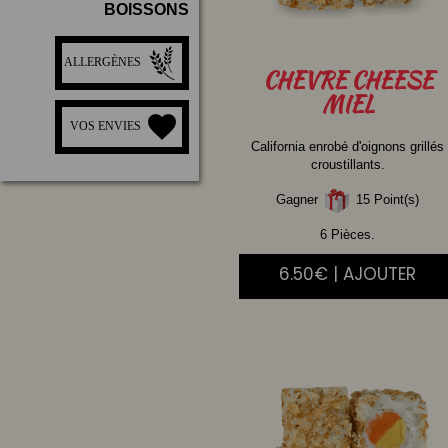
BOISSONS
ALLERGÈNES
CHEVRE
CHEESE
MIEL
VOS ENVIES
California enrobé d'oignons grillés
croustillants.
Gagner
15 Point(s)
6 Pièces.
6.50€ | AJOUTER