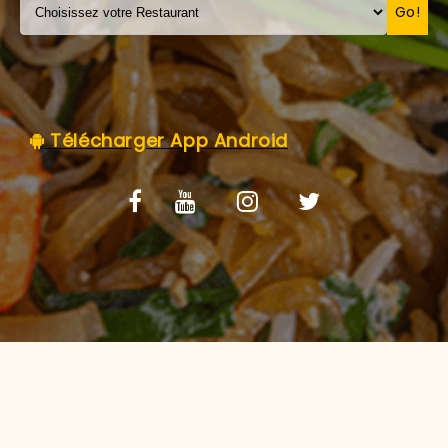
C.G.V
Go!
Télécharger App Android