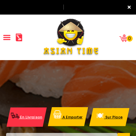
×
0
ACCUEIL
LA CARTE
NOTRE RESTAURANT
VOS AVIS
En Livraison
A Emporter
Sur Place
MENTIONS LÉGALES