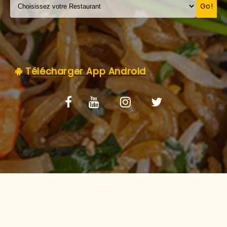
C.G.V
Go!
Télécharger App Android