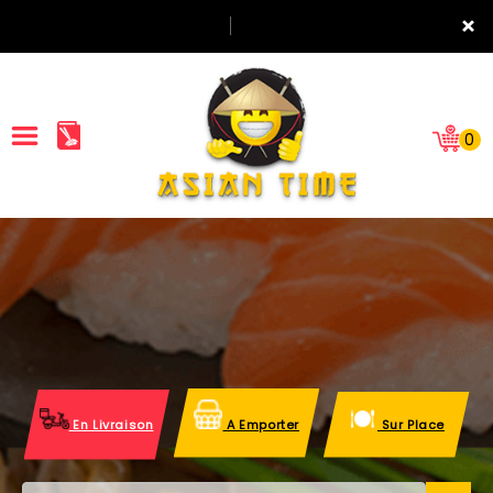
×
0
ACCUEIL
LA CARTE
NOTRE RESTAURANT
VOS AVIS
En Livraison
A Emporter
Sur Place
MENTIONS LÉGALES