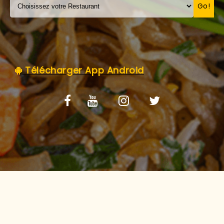
C.G.V
Go!
Télécharger App Android