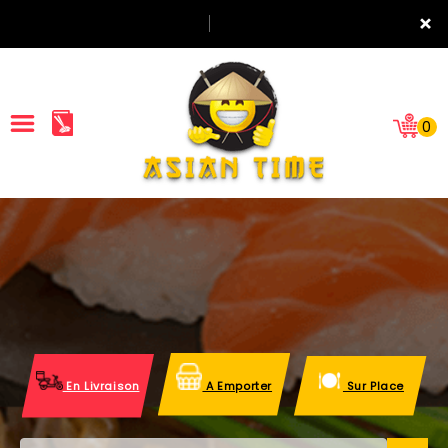
×
0
ACCUEIL
LA CARTE
NOTRE RESTAURANT
VOS AVIS
En Livraison
A Emporter
Sur Place
MENTIONS LÉGALES