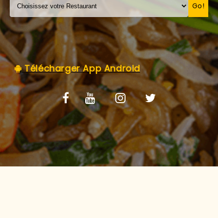
C.G.V
Go!
Télécharger App Android