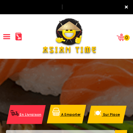
×
0
ACCUEIL
LA CARTE
NOTRE RESTAURANT
VOS AVIS
En Livraison
A Emporter
Sur Place
MENTIONS LÉGALES