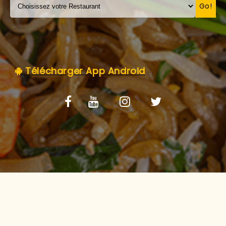
C.G.V
Go!
Télécharger App Android