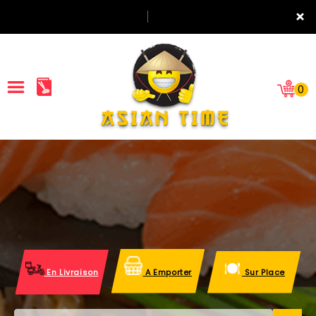
×
0
ACCUEIL
LA CARTE
NOTRE RESTAURANT
VOS AVIS
En Livraison
A Emporter
Sur Place
MENTIONS LÉGALES