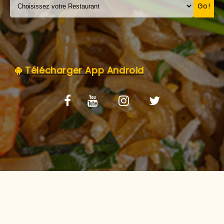
C.G.V
Go!
Télécharger App Android