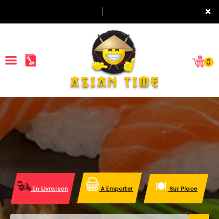
×
0
ACCUEIL
LA CARTE
NOTRE RESTAURANT
VOS AVIS
En Livraison
A Emporter
Sur Place
MENTIONS LÉGALES