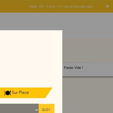
×
Note: 4/5 - 1 Avis -
>> voir la liste des avis
Panier Vide !