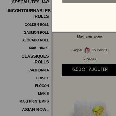
SPÉCIALITÉS JAP
Programme
INCONTOURNABLES
De
ROLLS
SAUMON
AVOCAT
Fidélité
GOLDEN ROLL
SAUMON ROLL
Vos
Maki sans algue.
AVOCADO ROLL
Avis
MAKI DINDE
Gagner
15 Point(s)
Zones
CLASSIQUES
de
6 Pièces.
ROLLS
Livraison
6.50€ | AJOUTER
CALIFORNIA
CRISPY
FLOCON
MAKIS
MAKI PRINTEMPS
ASIAN BOWL