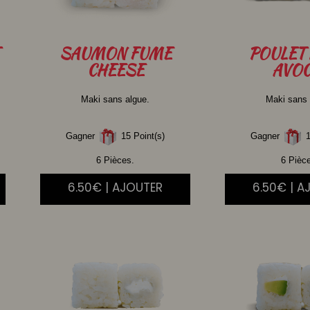
SAUMON
FUME
POULET
CHEESE
AVOC
Maki sans algue.
Maki sans 
Gagner
15 Point(s)
Gagner
1
6 Pièces.
6 Pièc
6.50€ | AJOUTER
6.50€ | A