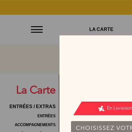
À
LA CARTE
Emporter
Allergènes
Charte
Qualité
C.G.V
La
Carte
Contact
ENTRÉES / EXTRAS
Mentions
Légales
ENTRÉES
ACCOMPAGNEMENTS
Mobile