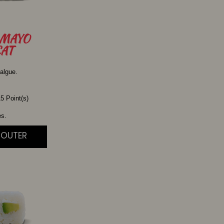
MAYO
AT
algue.
5 Point(s)
es.
JOUTER