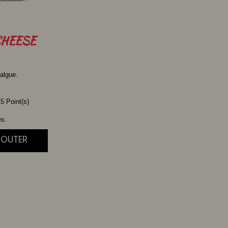
HEESE
algue.
5 Point(s)
es.
JOUTER