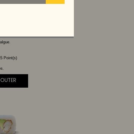
VOCAT
algue.
5 Point(s)
es.
JOUTER