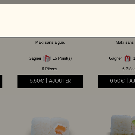
SAUMON
CHEESE
THON
A
Maki sans algue.
Maki sans 
Gagner
15 Point(s)
Gagner
1
6 Pièces.
6 Pièc
6.50€ | AJOUTER
6.50€ | A