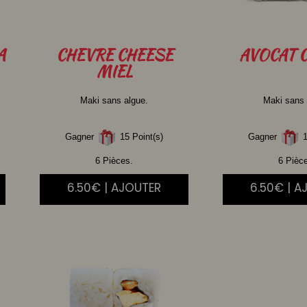
A
CHEVRE
CHEESE
AVOCAT
C
MIEL
Maki sans algue.
Maki sans 
Gagner
15 Point(s)
Gagner
1
6 Pièces.
6 Pièc
6.50€ | AJOUTER
6.50€ | A