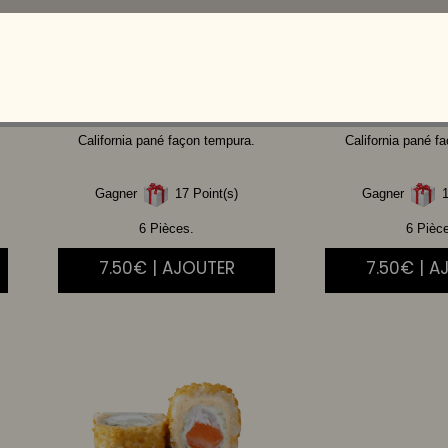
CHICKEN
THAI
CHEVRE
C
BOURSIN
MIE
California pané façon tempura.
California pané f
Gagner
17 Point(s)
Gagner
1
6 Pièces.
6 Pièc
7.50€ | AJOUTER
7.50€ | A