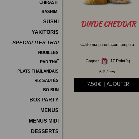
CHIRASHI
SASHIMI
SUSHI
DINDE
CHEDDAR
YAKITORIS
SPÉCIALITÉS THAÏ
California pané façon tempura.
NOUILLES
Gagner
17 Point(s)
PAD THAÏ
PLATS THAÏLANDAIS
6 Pièces.
RIZ SAUTÉS
7.50€ | AJOUTER
BO BUN
BOX PARTY
MENUS
MENUS MIDI
DESSERTS