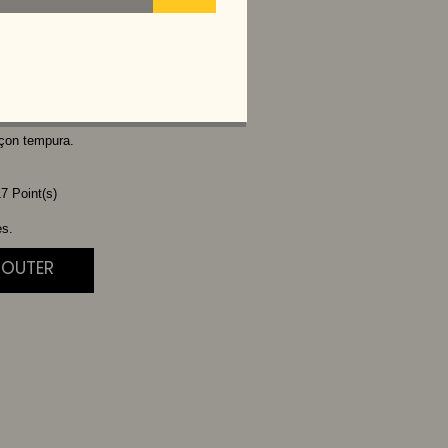
HEESE
L
açon tempura.
7 Point(s)
es.
JOUTER