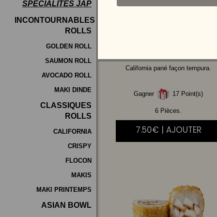
SPÉCIALITÉS JAP
Programme
INCONTOURNABLES
De
ROLLS
POULET
MAYO
Fidélité
AVOCAT
GOLDEN ROLL
SAUMON ROLL
Vos
California pané façon tempura.
AVOCADO ROLL
Avis
MAKI DINDE
Gagner
17 Point(s)
Zones
CLASSIQUES
de
6 Pièces.
ROLLS
Livraison
7.50€ | AJOUTER
CALIFORNIA
CRISPY
FLOCON
MAKIS
MAKI PRINTEMPS
ASIAN BOWL