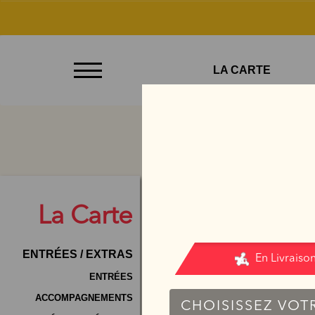
À
LA CARTE
Emporter
Allergènes
Charte
Qualité
C.G.V
La
Carte
Contact
ENTRÉES / EXTRAS
Mentions
Légales
ENTRÉES
ACCOMPAGNEMENTS
Mobile