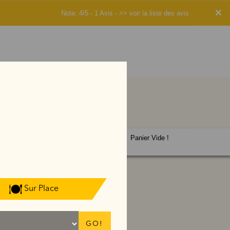
×
Note: 4/5 - 1 Avis -
>> voir la liste des avis
Panier Vide !