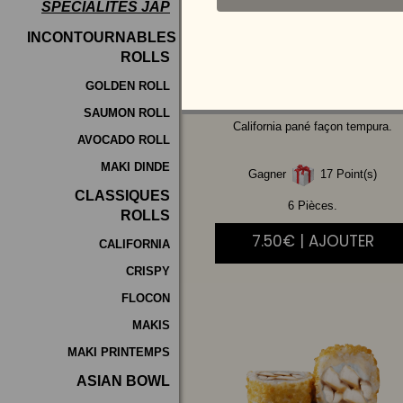
SPÉCIALITÉS JAP
Programme
INCONTOURNABLES
De
ROLLS
POULET
MAYO
Fidélité
AVOCAT
GOLDEN ROLL
SAUMON ROLL
Vos
California pané façon tempura.
AVOCADO ROLL
Avis
MAKI DINDE
Gagner
17 Point(s)
Zones
CLASSIQUES
de
6 Pièces.
ROLLS
Livraison
7.50€ | AJOUTER
CALIFORNIA
CRISPY
FLOCON
MAKIS
MAKI PRINTEMPS
ASIAN BOWL