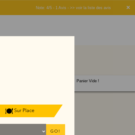
×
Note: 4/5 - 1 Avis -
>> voir la liste des avis
Panier Vide !