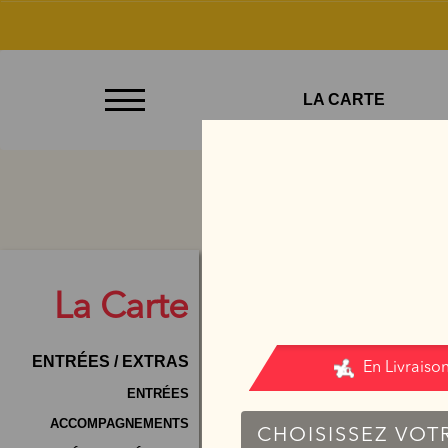
À
LA CARTE
Emporter
Allergènes
Charte
Qualité
C.G.V
La
Carte
Contact
ENTRÉES / EXTRAS
Mentions
Légales
ENTRÉES
ACCOMPAGNEMENTS
Mobile