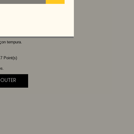
HEESE
L
açon tempura.
7 Point(s)
es.
JOUTER