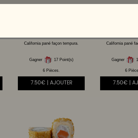
CHICKEN
THAI
CHEVRE
C
BOURSIN
MIE
California pané façon tempura.
California pané f
Gagner
17 Point(s)
Gagner
1
6 Pièces.
6 Pièc
7.50€ | AJOUTER
7.50€ | A