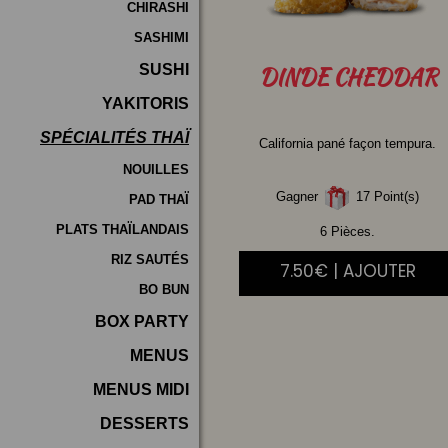
CHIRASHI
SASHIMI
SUSHI
DINDE
CHEDDAR
YAKITORIS
SPÉCIALITÉS THAÏ
California pané façon tempura.
NOUILLES
Gagner
17 Point(s)
PAD THAÏ
PLATS THAÏLANDAIS
6 Pièces.
RIZ SAUTÉS
7.50€ | AJOUTER
BO BUN
BOX PARTY
MENUS
MENUS MIDI
DESSERTS