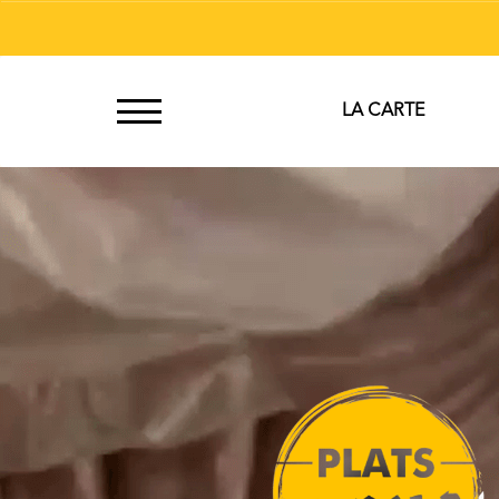
À
LA CARTE
Emporter
Allergènes
Charte
Qualité
C.G.V
Contact
Mentions
Légales
Mobile