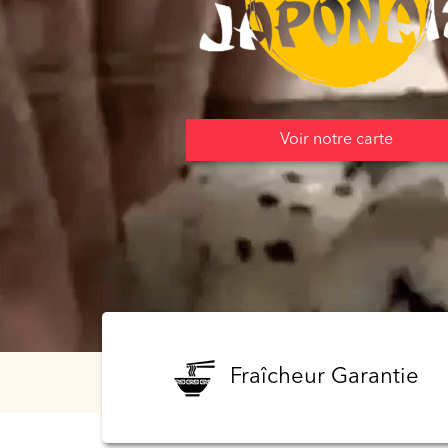
Programme
De
Fidélité
Vos
Voir notre carte
Avis
Zones
de
Livraison
Fraîcheur Garantie