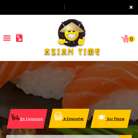
×
0
ACCUEIL
LA CARTE
NOTRE RESTAURANT
VOS AVIS
En Livraison
A Emporter
Sur Place
MENTIONS LÉGALES