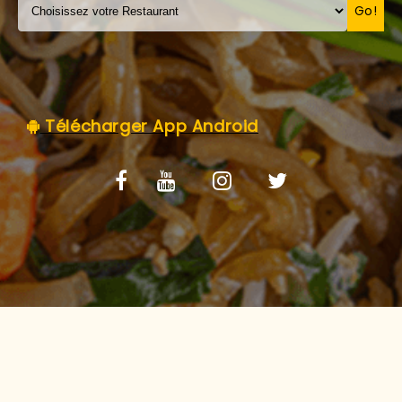
C.G.V
Go!
Télécharger App Android