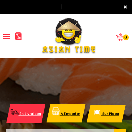
×
0
ACCUEIL
LA CARTE
NOTRE RESTAURANT
VOS AVIS
En Livraison
A Emporter
Sur Place
MENTIONS LÉGALES