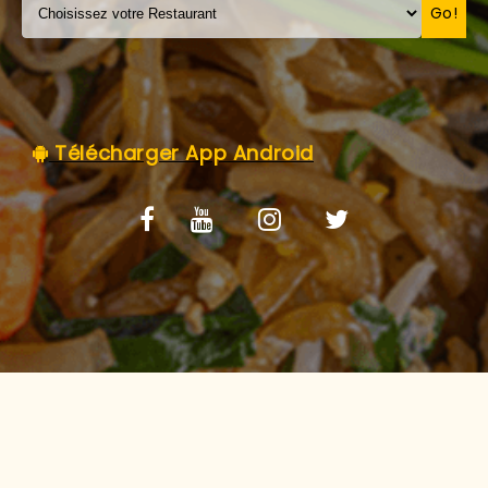
C.G.V
Go!
Télécharger App Android