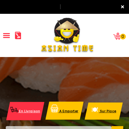
×
0
ACCUEIL
LA CARTE
NOTRE RESTAURANT
VOS AVIS
En Livraison
A Emporter
Sur Place
MENTIONS LÉGALES