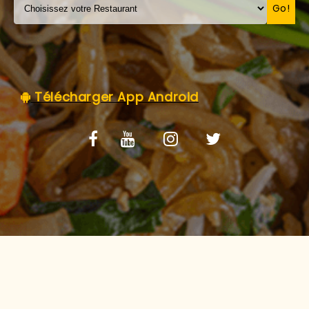
C.G.V
Go!
Télécharger App Android