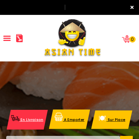
×
0
ACCUEIL
LA CARTE
NOTRE RESTAURANT
VOS AVIS
En Livraison
A Emporter
Sur Place
MENTIONS LÉGALES