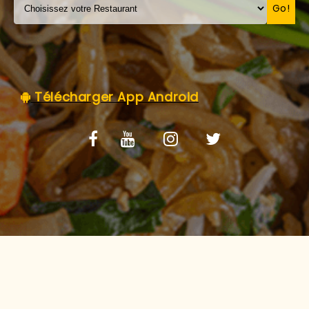
C.G.V
Go!
Télécharger App Android