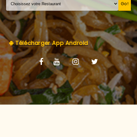
C.G.V
Go!
Télécharger App Android