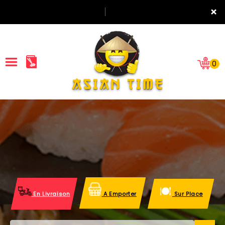
×
0
ACCUEIL
LA CARTE
NOTRE RESTAURANT
VOS AVIS
En Livraison
A Emporter
Sur Place
MENTIONS LÉGALES