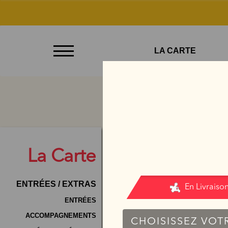
À
LA CARTE
Emporter
Allergènes
Charte
Qualité
C.G.V
La
Carte
Contact
ENTRÉES / EXTRAS
Mentions
Légales
ENTRÉES
ACCOMPAGNEMENTS
Mobile