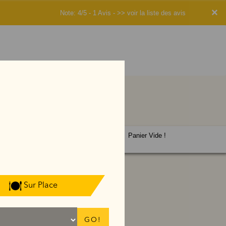
×
Note: 4/5 - 1 Avis -
>> voir la liste des avis
Panier Vide !