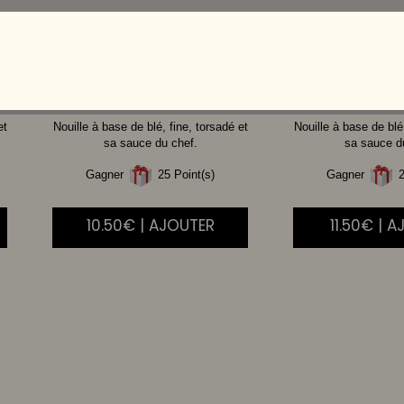
POULET
BOE
et
Nouille à base de blé, fine, torsadé et
Nouille à base de blé,
sa sauce du chef.
sa sauce d
Gagner
25 Point(s)
Gagner
2
10.50€ | AJOUTER
11.50€ | 