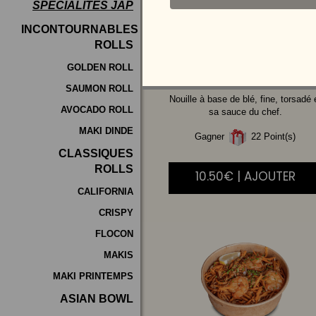
SPÉCIALITÉS JAP
Programme
INCONTOURNABLES
De
ROLLS
LEGUMES
Fidélité
GOLDEN ROLL
SAUMON ROLL
Vos
Nouille à base de blé, fine, torsadé 
AVOCADO ROLL
Avis
sa sauce du chef.
MAKI DINDE
Gagner
22 Point(s)
Zones
CLASSIQUES
de
ROLLS
10.50€ | AJOUTER
Livraison
CALIFORNIA
CRISPY
FLOCON
MAKIS
MAKI PRINTEMPS
ASIAN BOWL