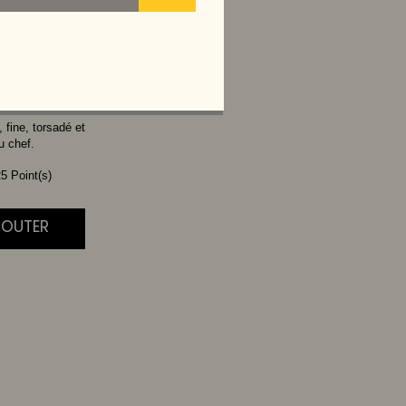
UF
 fine, torsadé et
u chef.
5 Point(s)
AJOUTER