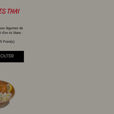
ES
THAI
 ses légumes de
d'un riz blanc.
5 Point(s)
AJOUTER