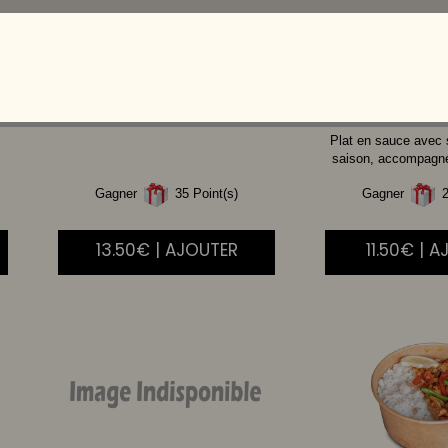
CREVETTE
AIGRE
BOEUF
DOUCE
Plat en sauce avec
saison, accompagné 
Gagner
35 Point(s)
Gagner
2
13.50€ | AJOUTER
11.50€ | 