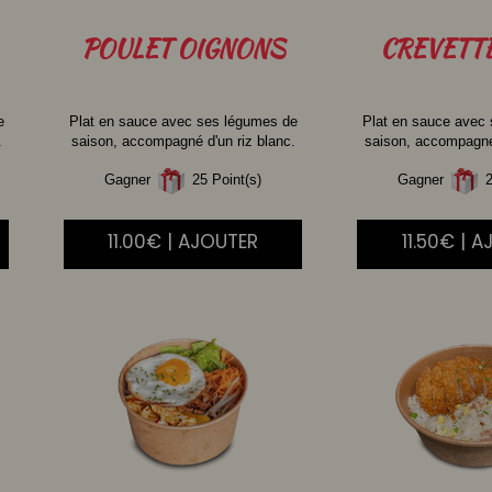
POULET
OIGNONS
CREVETT
e
Plat en sauce avec ses légumes de
Plat en sauce avec
.
saison, accompagné d'un riz blanc.
saison, accompagné 
Gagner
25 Point(s)
Gagner
2
11.00€ | AJOUTER
11.50€ | 