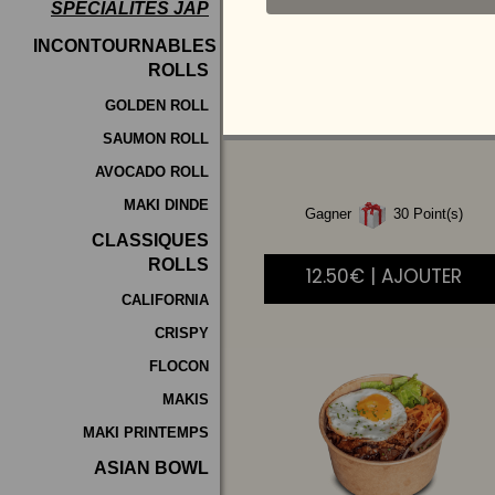
SPÉCIALITÉS JAP
Programme
INCONTOURNABLES
De
ROLLS
POULET
AIGRE
Fidélité
DOUCE
GOLDEN ROLL
SAUMON ROLL
Vos
AVOCADO ROLL
Avis
MAKI DINDE
Gagner
30 Point(s)
Zones
CLASSIQUES
de
ROLLS
12.50€ | AJOUTER
Livraison
CALIFORNIA
CRISPY
FLOCON
MAKIS
MAKI PRINTEMPS
ASIAN BOWL