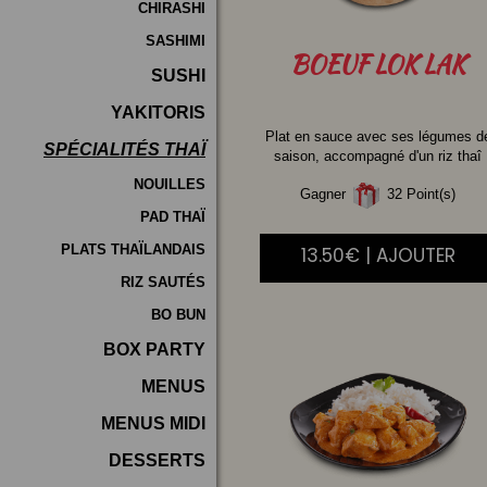
CHIRASHI
SASHIMI
BOEUF
LOK LAK
SUSHI
YAKITORIS
Plat en sauce avec ses légumes d
SPÉCIALITÉS THAÏ
saison, accompagné d'un riz thaî
NOUILLES
Gagner
32 Point(s)
PAD THAÏ
PLATS THAÏLANDAIS
13.50€ | AJOUTER
RIZ SAUTÉS
BO BUN
BOX PARTY
MENUS
MENUS MIDI
DESSERTS