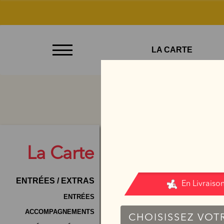
À
LA CARTE
Emporter
Allergènes
Charte
Qualité
C.G.V
La
Carte
Contact
ENTRÉES / EXTRAS
Mentions
Légales
ENTRÉES
ACCOMPAGNEMENTS
Mobile