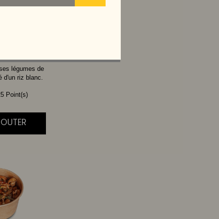
THAI
 ses légumes de
d'un riz blanc.
5 Point(s)
AJOUTER