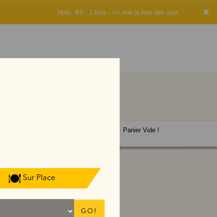
×
Note: 4/5 - 1 Avis -
>> voir la liste des avis
Panier Vide !