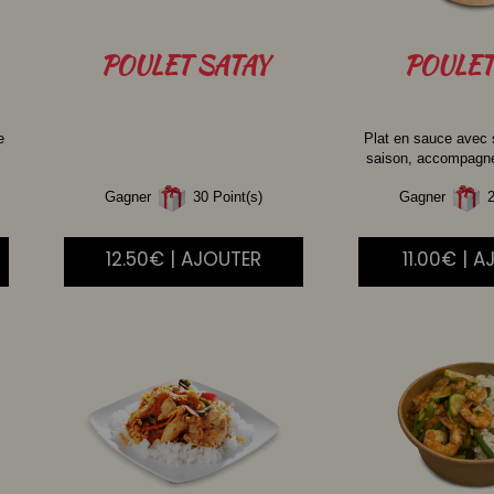
POULET
SATAY
POULET
e
Plat en sauce avec
saison, accompagné 
Gagner
30 Point(s)
Gagner
2
12.50€ | AJOUTER
11.00€ | 