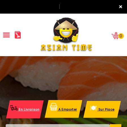
×
0
ACCUEIL
LA CARTE
NOTRE RESTAURANT
VOS AVIS
En Livraison
A Emporter
Sur Place
MENTIONS LÉGALES