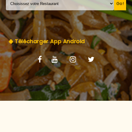
C.G.V
Go!
Télécharger App Android