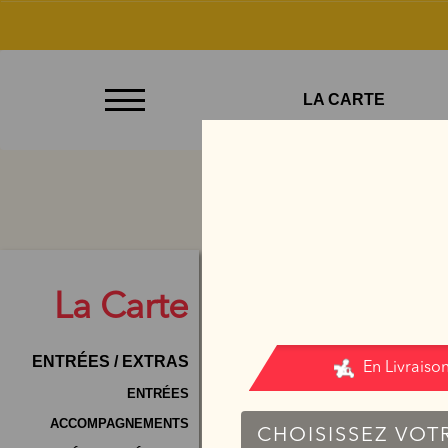
À
LA CARTE
Emporter
Allergènes
Charte
Qualité
C.G.V
La
Carte
Contact
ENTRÉES / EXTRAS
Mentions
Légales
ENTRÉES
ACCOMPAGNEMENTS
Mobile