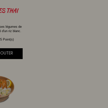
ES
THAI
 ses légumes de
d'un riz blanc.
5 Point(s)
AJOUTER