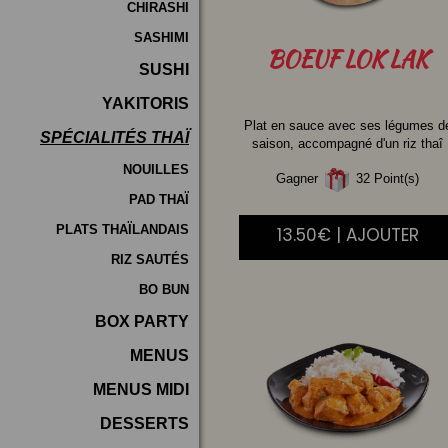
CHIRASHI
SASHIMI
BOEUF
LOK LAK
SUSHI
YAKITORIS
Plat en sauce avec ses légumes d
SPÉCIALITÉS THAÏ
saison, accompagné d'un riz thaî
NOUILLES
Gagner
32 Point(s)
PAD THAÏ
PLATS THAÏLANDAIS
13.50€ | AJOUTER
RIZ SAUTÉS
BO BUN
BOX PARTY
MENUS
MENUS MIDI
DESSERTS