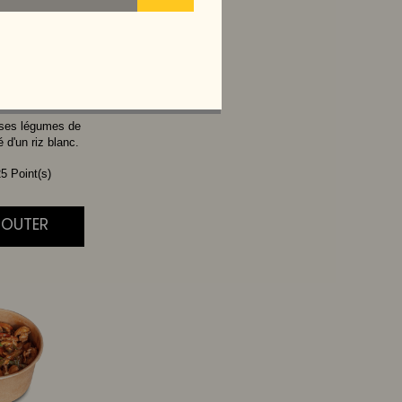
THAI
 ses légumes de
d'un riz blanc.
5 Point(s)
AJOUTER