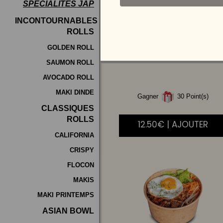
SPÉCIALITÉS JAP
Programme
INCONTOURNABLES
De
ROLLS
POULET
AIGRE
Fidélité
DOUCE
GOLDEN ROLL
SAUMON ROLL
Vos
AVOCADO ROLL
Avis
MAKI DINDE
Gagner
30 Point(s)
Zones
CLASSIQUES
de
ROLLS
12.50€ | AJOUTER
Livraison
CALIFORNIA
CRISPY
FLOCON
MAKIS
MAKI PRINTEMPS
ASIAN BOWL