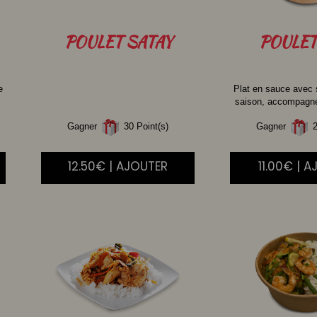
POULET
SATAY
POULET
e
Plat en sauce avec
saison, accompagné 
Gagner
30 Point(s)
Gagner
2
12.50€ | AJOUTER
11.00€ | 