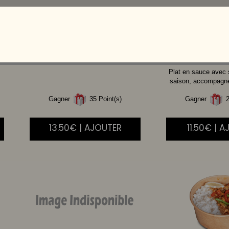
CREVETTE
AIGRE
BOEUF
DOUCE
Plat en sauce avec
saison, accompagné 
Gagner
35 Point(s)
Gagner
2
13.50€ | AJOUTER
11.50€ | 