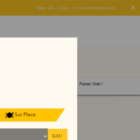
×
Note: 4/5 - 1 Avis -
>> voir la liste des avis
Panier Vide !