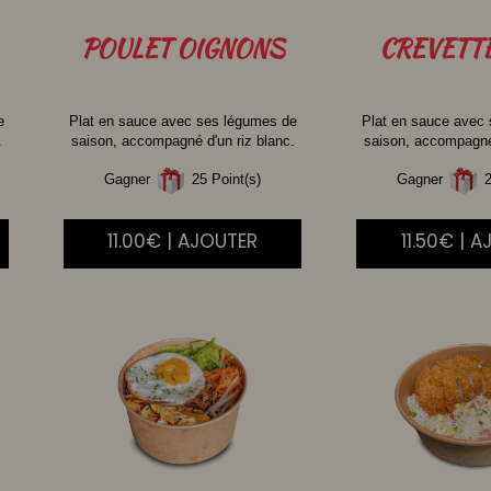
POULET
OIGNONS
CREVETT
e
Plat en sauce avec ses légumes de
Plat en sauce avec
.
saison, accompagné d'un riz blanc.
saison, accompagné 
Gagner
25 Point(s)
Gagner
2
11.00€ | AJOUTER
11.50€ | 