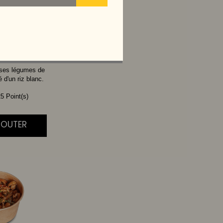
THAI
 ses légumes de
d'un riz blanc.
5 Point(s)
AJOUTER