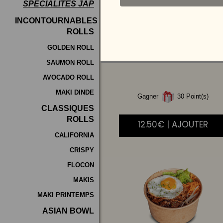
SPÉCIALITÉS JAP
Programme
INCONTOURNABLES
De
ROLLS
POULET
AIGRE
Fidélité
DOUCE
GOLDEN ROLL
SAUMON ROLL
Vos
AVOCADO ROLL
Avis
MAKI DINDE
Gagner
30 Point(s)
Zones
CLASSIQUES
de
ROLLS
12.50€ | AJOUTER
Livraison
CALIFORNIA
CRISPY
FLOCON
MAKIS
MAKI PRINTEMPS
ASIAN BOWL