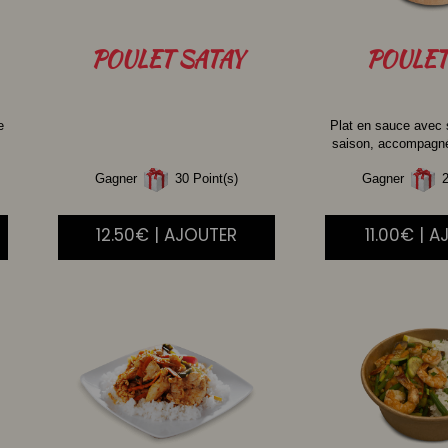
POULET
SATAY
POULET
e
Plat en sauce avec
saison, accompagné 
Gagner
30 Point(s)
Gagner
2
12.50€ | AJOUTER
11.00€ | 