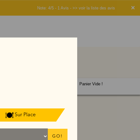
×
Note: 4/5 - 1 Avis -
>> voir la liste des avis
Panier Vide !