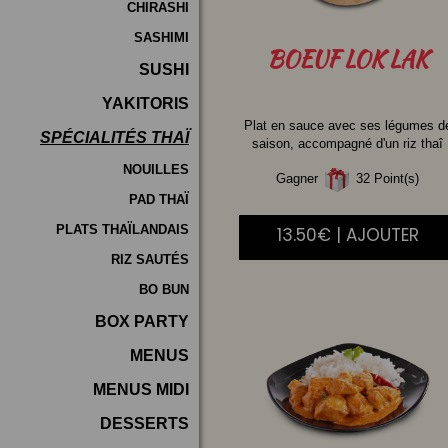
CHIRASHI
SASHIMI
BOEUF
LOK LAK
SUSHI
YAKITORIS
Plat en sauce avec ses légumes d
SPÉCIALITÉS THAÏ
saison, accompagné d'un riz thaî
NOUILLES
Gagner
32 Point(s)
PAD THAÏ
PLATS THAÏLANDAIS
13.50€ | AJOUTER
RIZ SAUTÉS
BO BUN
BOX PARTY
MENUS
MENUS MIDI
DESSERTS