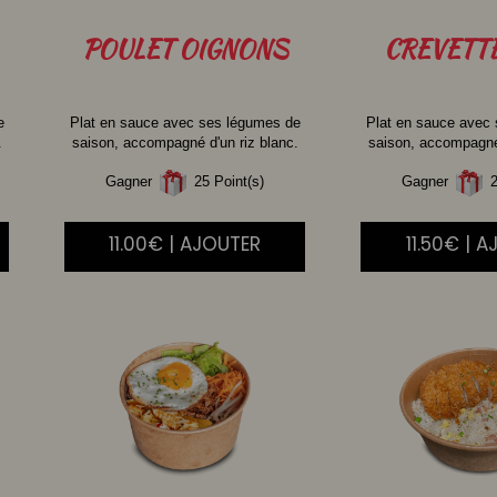
POULET
OIGNONS
CREVETT
e
Plat en sauce avec ses légumes de
Plat en sauce avec
.
saison, accompagné d'un riz blanc.
saison, accompagné 
Gagner
25 Point(s)
Gagner
2
11.00€ | AJOUTER
11.50€ | 