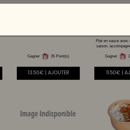
CREVETTE
AIGRE
BOEUF
DOUCE
Plat en sauce avec
saison, accompagné 
Gagner
35 Point(s)
Gagner
2
13.50€ | AJOUTER
11.50€ | 