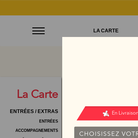
À
LA CARTE
Emporter
Allergènes
Charte
Qualité
C.G.V
La
Carte
Contact
ENTRÉES / EXTRAS
Mentions
Légales
ENTRÉES
ACCOMPAGNEMENTS
Mobile