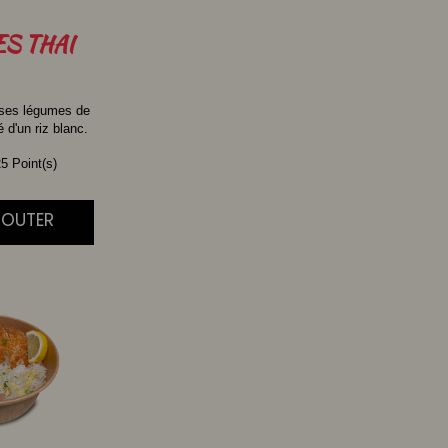
ES
THAI
 ses légumes de
d'un riz blanc.
5 Point(s)
AJOUTER