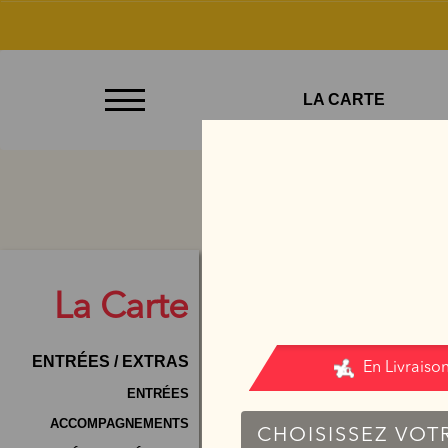
À
LA CARTE
Emporter
Allergènes
Charte
Qualité
C.G.V
La
Carte
Contact
ENTRÉES / EXTRAS
Mentions
Légales
ENTRÉES
ACCOMPAGNEMENTS
Mobile