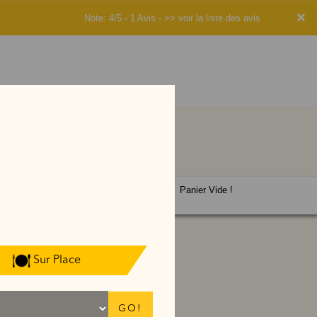
×
Note: 4/5 - 1 Avis -
>> voir la liste des avis
Panier Vide !