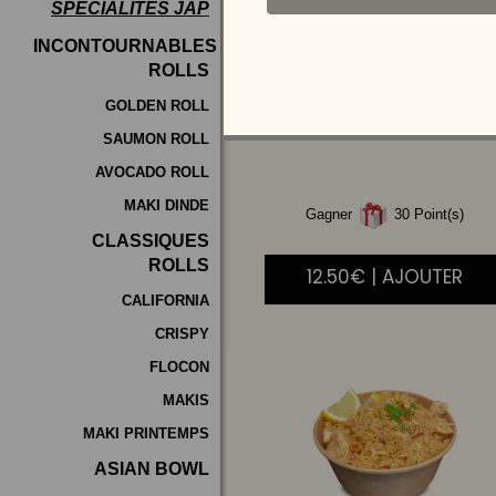
SPÉCIALITÉS JAP
Programme
INCONTOURNABLES
De
ROLLS
RIZ
CANTONAIS
Fidélité
GOLDEN ROLL
SAUMON ROLL
Vos
AVOCADO ROLL
Avis
MAKI DINDE
Gagner
30 Point(s)
Zones
CLASSIQUES
de
ROLLS
12.50€ | AJOUTER
Livraison
CALIFORNIA
CRISPY
FLOCON
MAKIS
MAKI PRINTEMPS
ASIAN BOWL