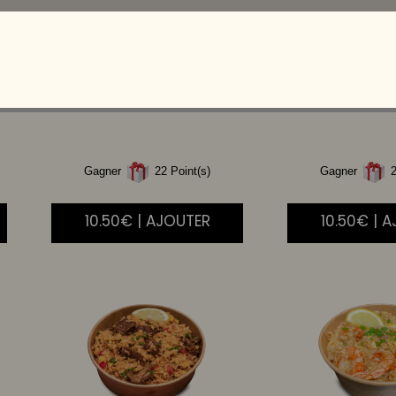
RIZ
THAI LEGUMES
RIZ
CANT
THA
Gagner
22 Point(s)
Gagner
2
10.50€ | AJOUTER
10.50€ | 