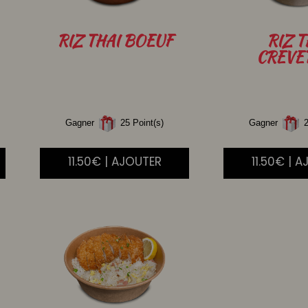
RIZ
THAI BOEUF
RIZ
T
CREVE
Gagner
25 Point(s)
Gagner
2
11.50€ | AJOUTER
11.50€ | 