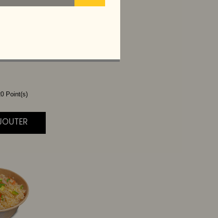
ONAIS
I
0 Point(s)
AJOUTER