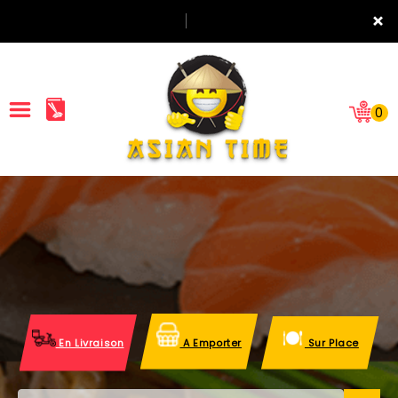
×
0
ACCUEIL
LA CARTE
NOTRE RESTAURANT
VOS AVIS
En Livraison
A Emporter
Sur Place
MENTIONS LÉGALES