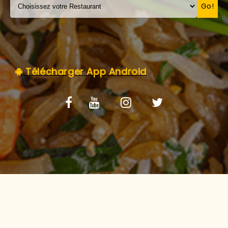
C.G.V
Go!
Télécharger App Android