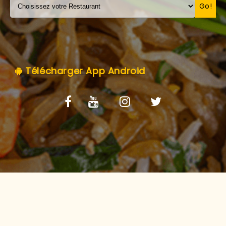
C.G.V
Go!
Télécharger App Android