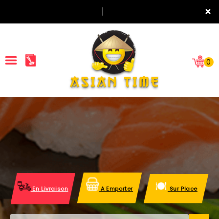
×
0
ACCUEIL
LA CARTE
NOTRE RESTAURANT
VOS AVIS
En Livraison
A Emporter
Sur Place
MENTIONS LÉGALES