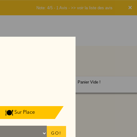
×
Note: 4/5 - 1 Avis -
>> voir la liste des avis
Panier Vide !