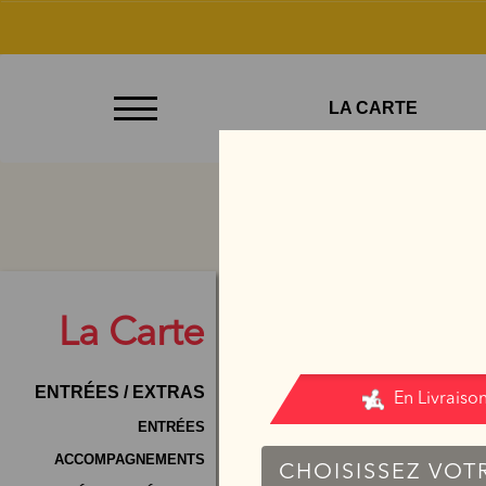
À
LA CARTE
Emporter
Allergènes
Charte
Qualité
C.G.V
La
Carte
Contact
ENTRÉES / EXTRAS
Mentions
Légales
ENTRÉES
ACCOMPAGNEMENTS
Mobile