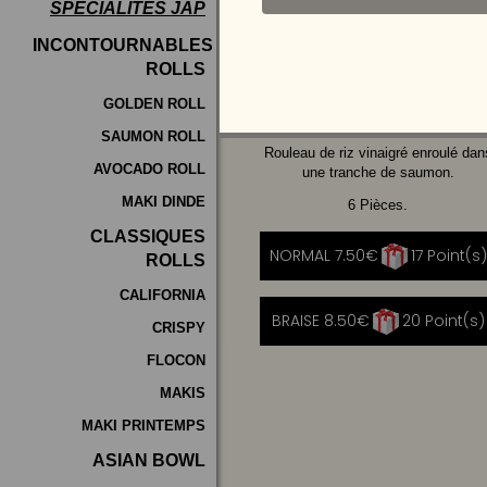
SPÉCIALITÉS JAP
Programme
INCONTOURNABLES
De
ROLLS
AVOCAT
CHEESE
Fidélité
GOLDEN ROLL
SAUMON ROLL
Vos
Rouleau de riz vinaigré enroulé dan
AVOCADO ROLL
Avis
une tranche de saumon.
MAKI DINDE
6 Pièces.
Zones
CLASSIQUES
de
NORMAL 7.50€
17 Point(s)
ROLLS
Livraison
CALIFORNIA
BRAISE 8.50€
20 Point(s)
CRISPY
FLOCON
MAKIS
MAKI PRINTEMPS
ASIAN BOWL