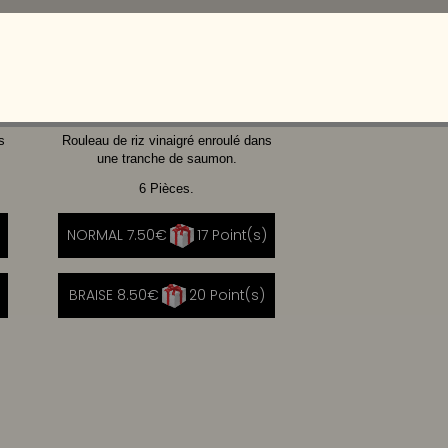
CHEVRE
CHEESE
MIEL
s
Rouleau de riz vinaigré enroulé dans
une tranche de saumon.
6 Pièces.
NORMAL 7.50€
17 Point(s)
BRAISE 8.50€
20 Point(s)