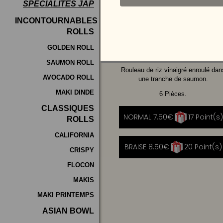
SPÉCIALITÉS JAP
Programme
INCONTOURNABLES
De
ROLLS
AVOCAT
CHEESE
Fidélité
GOLDEN ROLL
SAUMON ROLL
Vos
Rouleau de riz vinaigré enroulé dan
AVOCADO ROLL
Avis
une tranche de saumon.
MAKI DINDE
6 Pièces.
Zones
CLASSIQUES
de
NORMAL 7.50€
17 Point(s)
ROLLS
Livraison
CALIFORNIA
BRAISE 8.50€
20 Point(s)
CRISPY
FLOCON
MAKIS
MAKI PRINTEMPS
ASIAN BOWL