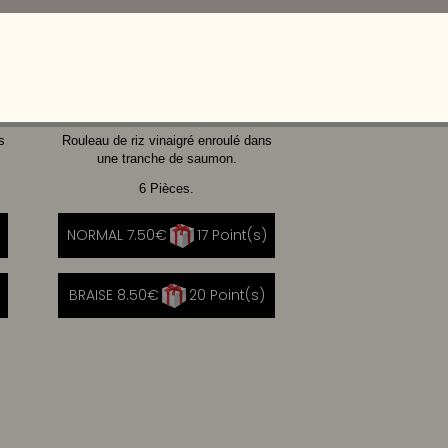
CHEVRE
CHEESE
MIEL
s
Rouleau de riz vinaigré enroulé dans
une tranche de saumon.
6 Pièces.
NORMAL 7.50€
17 Point(s)
BRAISE 8.50€
20 Point(s)