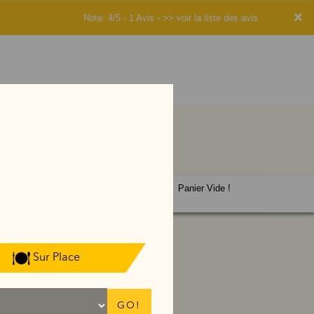
×
Note: 4/5 - 1 Avis -
>> voir la liste des avis
Panier Vide !