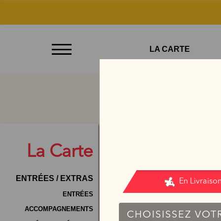
À
LA CARTE
Emporter
Allergènes
Charte
Qualité
C.G.V
La
Carte
Contact
ENTRÉES / EXTRAS
Mentions
Légales
ENTRÉES
ACCOMPAGNEMENTS
Mobile