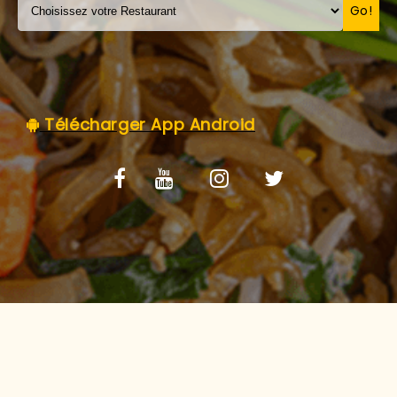
C.G.V
Go!
Télécharger App Android