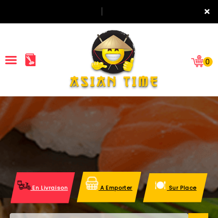
×
0
ACCUEIL
LA CARTE
NOTRE RESTAURANT
VOS AVIS
En Livraison
A Emporter
Sur Place
MENTIONS LÉGALES