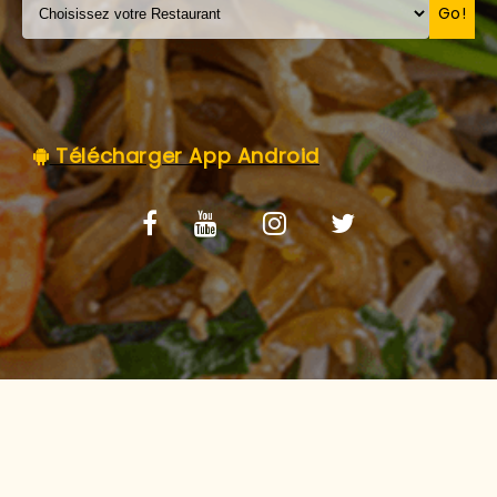
C.G.V
Go!
Télécharger App Android