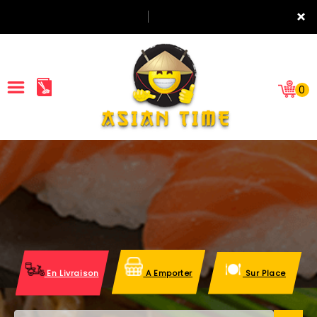
×
0
ACCUEIL
LA CARTE
NOTRE RESTAURANT
VOS AVIS
En Livraison
A Emporter
Sur Place
MENTIONS LÉGALES