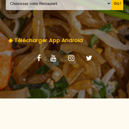
C.G.V
Go!
Télécharger App Android