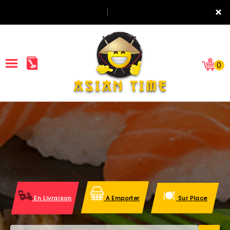
×
0
ACCUEIL
LA CARTE
NOTRE RESTAURANT
VOS AVIS
En Livraison
A Emporter
Sur Place
MENTIONS LÉGALES