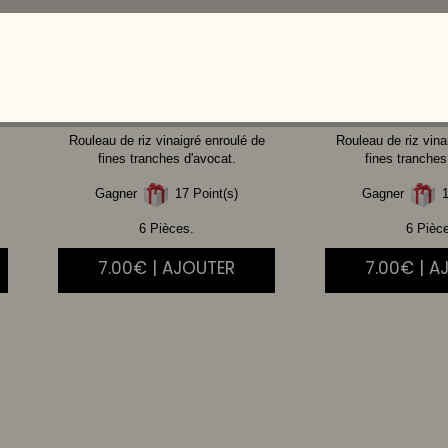
THON
CUIT SPICY
POULET
MA
Rouleau de riz vinaigré enroulé de
Rouleau de riz vina
fines tranches d'avocat.
fines tranches
Gagner
17 Point(s)
Gagner
1
6 Pièces.
6 Pièc
7.00€ | AJOUTER
7.00€ | A