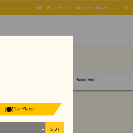
×
Note: 4/5 - 1 Avis -
>> voir la liste des avis
Panier Vide !