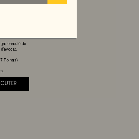
YO SPICY
igré enroulé de
 d'avocat.
7 Point(s)
es.
JOUTER