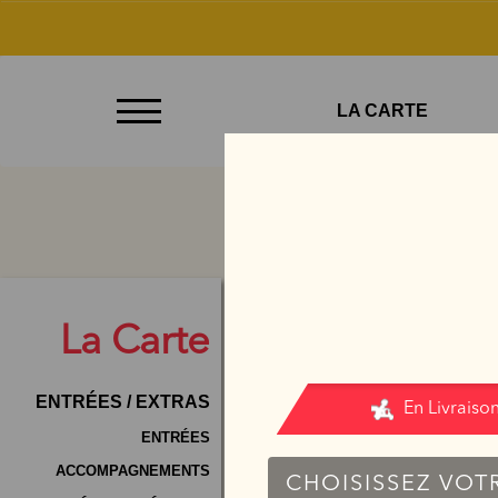
À
LA CARTE
Emporter
Allergènes
Charte
Qualité
C.G.V
La
Carte
Contact
ENTRÉES / EXTRAS
Mentions
Légales
ENTRÉES
ACCOMPAGNEMENTS
Mobile