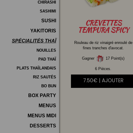
CHIRASHI
SASHIMI
SUSHI
CREVETTES
TEMPURA SPICY
YAKITORIS
SPÉCIALITÉS THAÏ
Rouleau de riz vinaigré enroulé de
fines tranches d'avocat.
NOUILLES
Gagner
17 Point(s)
PAD THAÏ
PLATS THAÏLANDAIS
6 Pièces.
RIZ SAUTÉS
7.50€ | AJOUTER
BO BUN
BOX PARTY
MENUS
MENUS MIDI
DESSERTS