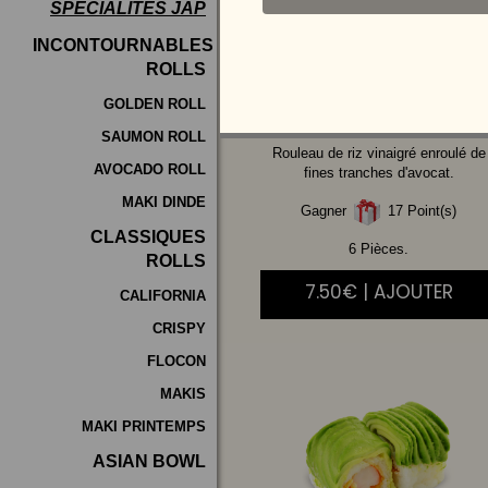
SPÉCIALITÉS JAP
Programme
INCONTOURNABLES
De
ROLLS
SAUMON
FUME
Fidélité
CHEESE
GOLDEN ROLL
SAUMON ROLL
Vos
Rouleau de riz vinaigré enroulé de
AVOCADO ROLL
Avis
fines tranches d'avocat.
MAKI DINDE
Gagner
17 Point(s)
Zones
CLASSIQUES
de
6 Pièces.
ROLLS
Livraison
7.50€ | AJOUTER
CALIFORNIA
CRISPY
FLOCON
MAKIS
MAKI PRINTEMPS
ASIAN BOWL