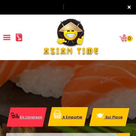
×
0
ACCUEIL
LA CARTE
NOTRE RESTAURANT
VOS AVIS
En Livraison
A Emporter
Sur Place
MENTIONS LÉGALES