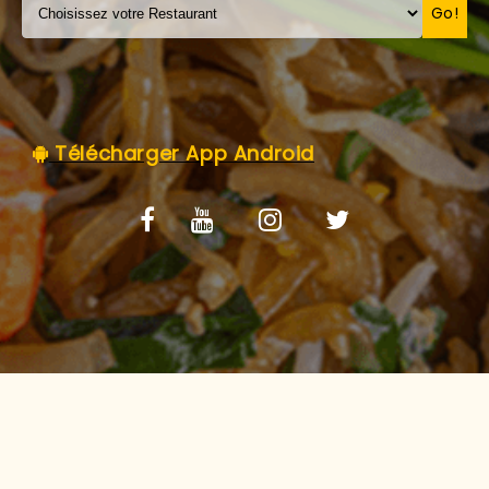
C.G.V
Go!
Télécharger App Android