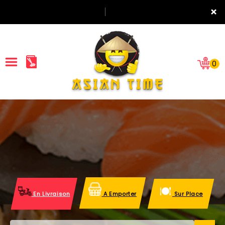
×
0
ACCUEIL
LA CARTE
NOTRE RESTAURANT
VOS AVIS
En Livraison
A Emporter
Sur Place
MENTIONS LÉGALES