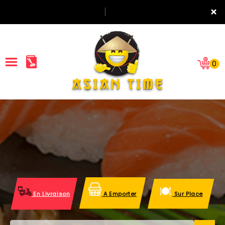
×
0
ACCUEIL
LA CARTE
NOTRE RESTAURANT
VOS AVIS
En Livraison
A Emporter
Sur Place
MENTIONS LÉGALES