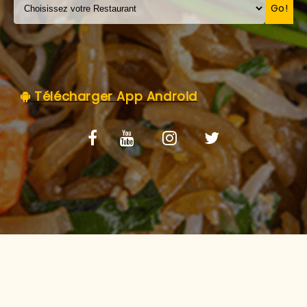
C.G.V
Go!
Télécharger App Android