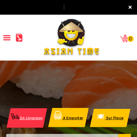
×
0
ACCUEIL
LA CARTE
NOTRE RESTAURANT
VOS AVIS
En Livraison
A Emporter
Sur Place
MENTIONS LÉGALES