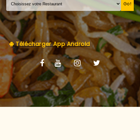
C.G.V
Go!
Télécharger App Android