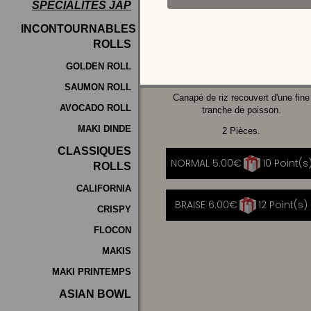
SPÉCIALITÉS JAP
Programme
INCONTOURNABLES
De
ROLLS
SAUMON
Fidélité
GOLDEN ROLL
SAUMON ROLL
Vos
Canapé de riz recouvert d'une fine
AVOCADO ROLL
Avis
tranche de poisson.
MAKI DINDE
2 Pièces.
Zones
CLASSIQUES
de
NORMAL 5.00€
10 Point(s
|
ROLLS
Livraison
CALIFORNIA
BRAISE 6.00€
12 Point(s)
|
CRISPY
FLOCON
MAKIS
MAKI PRINTEMPS
ASIAN BOWL