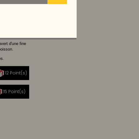
ON
vert d'une fine
poisson.
es.
12 Point(s)
|
15 Point(s)
|