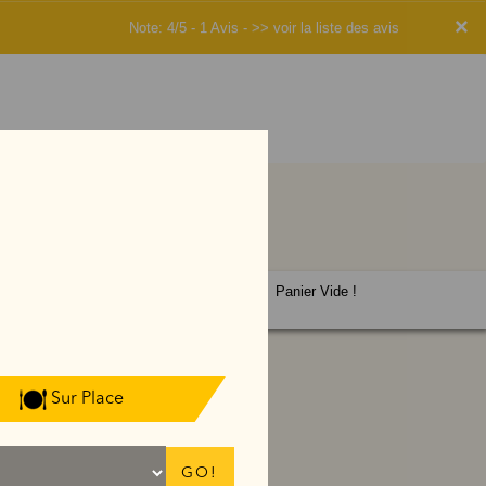
×
Note: 4/5 - 1 Avis -
>> voir la liste des avis
Panier Vide !