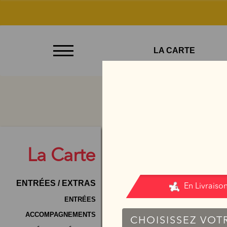
À
LA CARTE
Emporter
Allergènes
Charte
Qualité
C.G.V
La
Carte
Contact
ENTRÉES / EXTRAS
Mentions
Légales
ENTRÉES
ACCOMPAGNEMENTS
Mobile