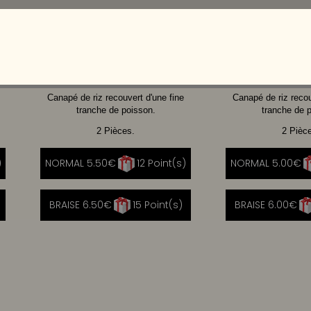
SAUMON
AVOCAT
TH
Canapé de riz recouvert d'une fine
Canapé de riz recou
tranche de poisson.
tranche de 
2 Pièces.
2 Pièc
)
NORMAL 5.50€
12 Point(s)
NORMAL 5.00€
|
BRAISE 6.50€
15 Point(s)
BRAISE 6.00€
|