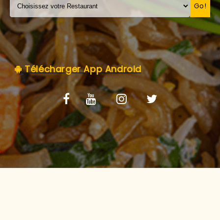
C.G.V
Go!
Télécharger App Android