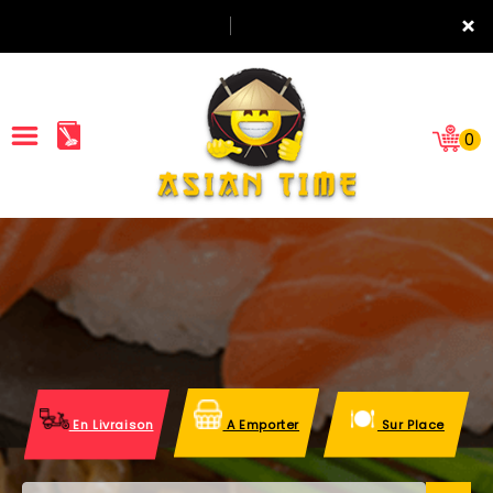
×
0
ACCUEIL
LA CARTE
NOTRE RESTAURANT
VOS AVIS
En Livraison
A Emporter
Sur Place
MENTIONS LÉGALES