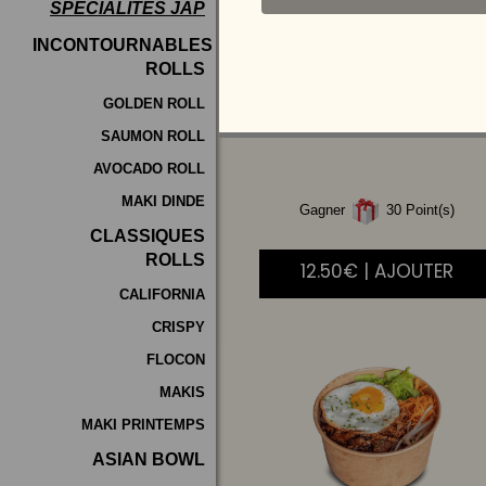
SPÉCIALITÉS JAP
Programme
INCONTOURNABLES
De
ROLLS
POULET
AIGRE
Fidélité
DOUCE
GOLDEN ROLL
SAUMON ROLL
Vos
AVOCADO ROLL
Avis
MAKI DINDE
Gagner
30 Point(s)
Zones
CLASSIQUES
de
ROLLS
12.50€ | AJOUTER
Livraison
CALIFORNIA
CRISPY
FLOCON
MAKIS
MAKI PRINTEMPS
ASIAN BOWL