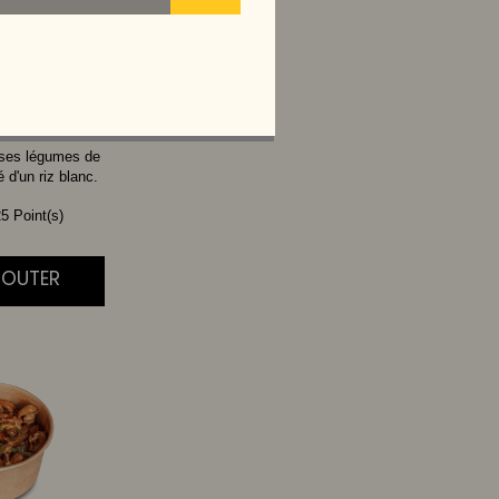
THAI
 ses légumes de
d'un riz blanc.
5 Point(s)
AJOUTER