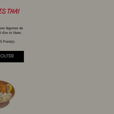
ES
THAI
 ses légumes de
d'un riz blanc.
5 Point(s)
AJOUTER