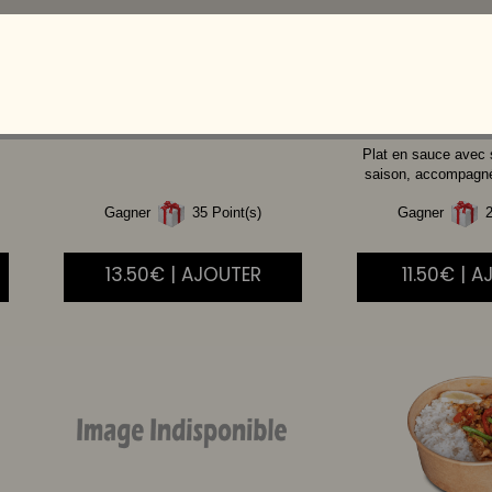
CREVETTE
AIGRE
BOEUF
DOUCE
Plat en sauce avec
saison, accompagné 
Gagner
35 Point(s)
Gagner
2
13.50€ | AJOUTER
11.50€ | 