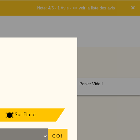
×
Note: 4/5 - 1 Avis -
>> voir la liste des avis
Panier Vide !