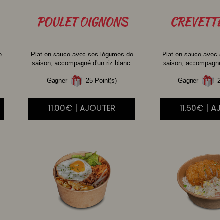
POULET
OIGNONS
CREVETT
e
Plat en sauce avec ses légumes de
Plat en sauce avec
.
saison, accompagné d'un riz blanc.
saison, accompagné 
Gagner
25 Point(s)
Gagner
2
11.00€ | AJOUTER
11.50€ | 