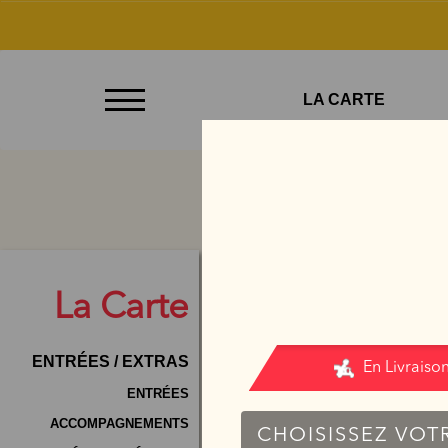
À
LA CARTE
Emporter
Allergènes
Charte
Qualité
C.G.V
La
Carte
Contact
ENTRÉES / EXTRAS
Mentions
Légales
ENTRÉES
ACCOMPAGNEMENTS
Mobile