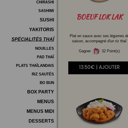
CHIRASHI
SASHIMI
BOEUF
LOK LAK
SUSHI
YAKITORIS
Plat en sauce avec ses légumes d
SPÉCIALITÉS THAÏ
saison, accompagné d'un riz thaî
NOUILLES
Gagner
32 Point(s)
PAD THAÏ
PLATS THAÏLANDAIS
13.50€ | AJOUTER
RIZ SAUTÉS
BO BUN
BOX PARTY
MENUS
MENUS MIDI
DESSERTS