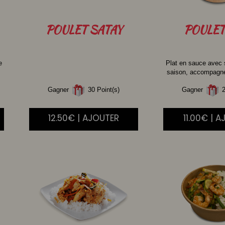
POULET
SATAY
POULET
e
Plat en sauce avec
saison, accompagné 
Gagner
30 Point(s)
Gagner
2
12.50€ | AJOUTER
11.00€ | 