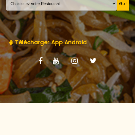
C.G.V
Go!
Télécharger App Android