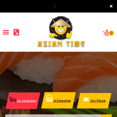
×
0
ACCUEIL
LA CARTE
NOTRE RESTAURANT
VOS AVIS
En Livraison
A Emporter
Sur Place
MENTIONS LÉGALES