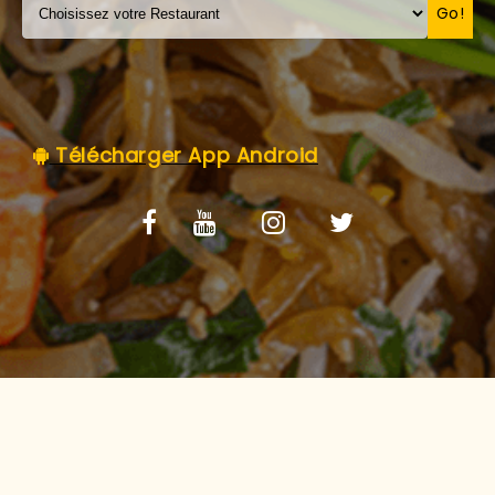
C.G.V
Go!
Télécharger App Android