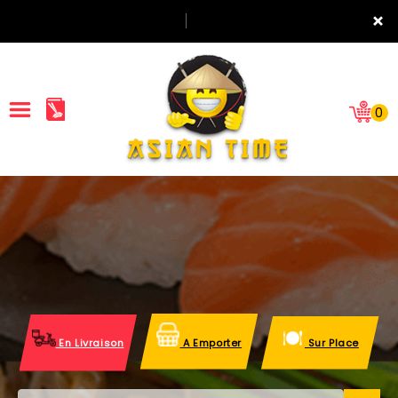
×
0
ACCUEIL
LA CARTE
NOTRE RESTAURANT
VOS AVIS
En Livraison
A Emporter
Sur Place
MENTIONS LÉGALES