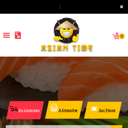
×
0
ACCUEIL
LA CARTE
NOTRE RESTAURANT
VOS AVIS
En Livraison
A Emporter
Sur Place
MENTIONS LÉGALES