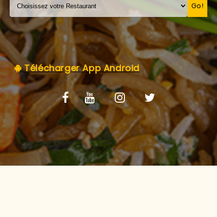
C.G.V
Go!
Télécharger App Android