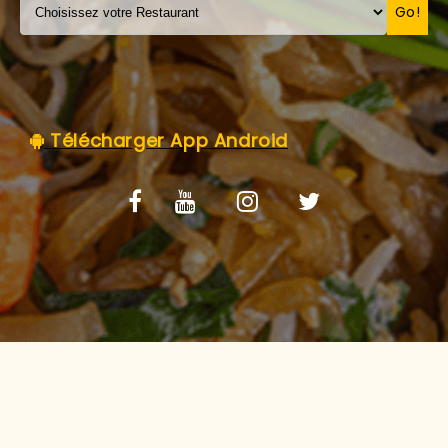
C.G.V
Go!
Télécharger App Android