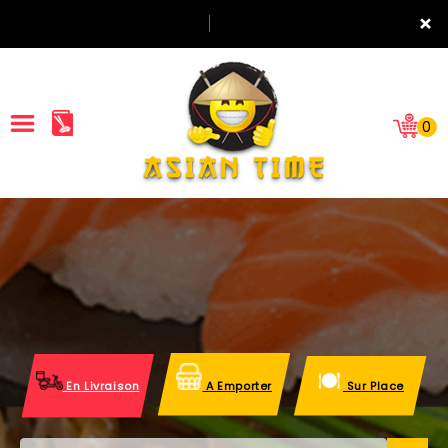
×
0
ACCUEIL
LA CARTE
NOTRE RESTAURANT
VOS AVIS
En Livraison
A Emporter
Sur Place
MENTIONS LÉGALES