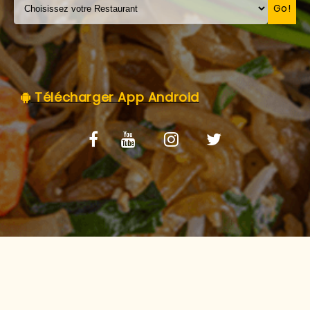
C.G.V
Go!
Télécharger App Android