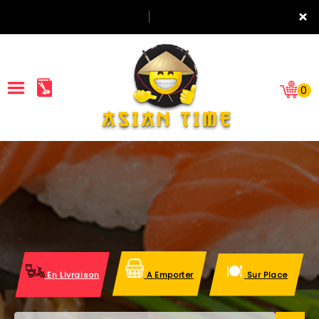
×
0
ACCUEIL
LA CARTE
NOTRE RESTAURANT
VOS AVIS
En Livraison
A Emporter
Sur Place
MENTIONS LÉGALES