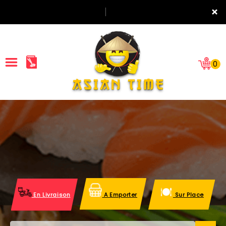
×
0
ACCUEIL
LA CARTE
NOTRE RESTAURANT
VOS AVIS
En Livraison
A Emporter
Sur Place
MENTIONS LÉGALES