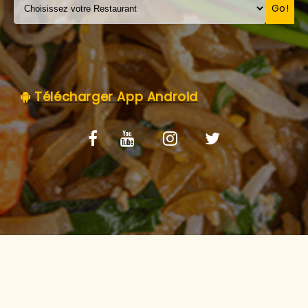
C.G.V
Go!
Télécharger App Android