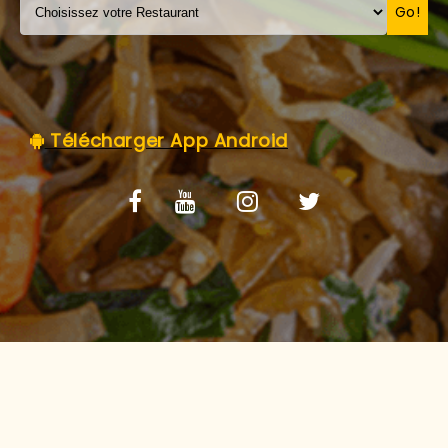
C.G.V
Go!
Télécharger App Android