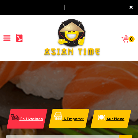
×
0
ACCUEIL
LA CARTE
NOTRE RESTAURANT
VOS AVIS
En Livraison
A Emporter
Sur Place
MENTIONS LÉGALES