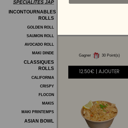
SPÉCIALITÉS JAP
Programme
INCONTOURNABLES
De
ROLLS
RIZ
CANTONAIS
Fidélité
GOLDEN ROLL
SAUMON ROLL
Vos
AVOCADO ROLL
Avis
MAKI DINDE
Gagner
30 Point(s)
Zones
CLASSIQUES
de
ROLLS
12.50€ | AJOUTER
Livraison
CALIFORNIA
CRISPY
FLOCON
MAKIS
MAKI PRINTEMPS
ASIAN BOWL