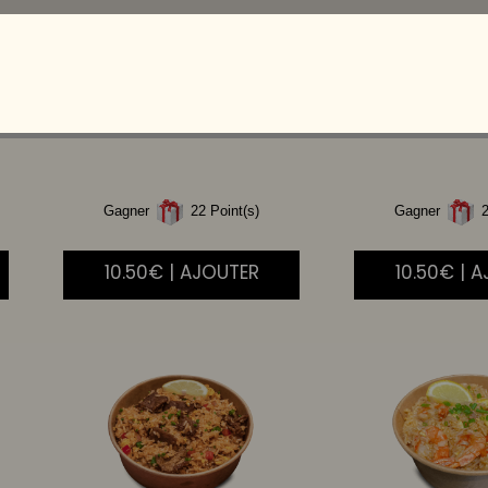
RIZ
THAI LEGUMES
RIZ
CANT
THA
Gagner
22 Point(s)
Gagner
2
10.50€ | AJOUTER
10.50€ | 