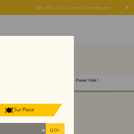
×
Note: 4/5 - 1 Avis -
>> voir la liste des avis
Panier Vide !