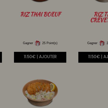
RIZ
THAI BOEUF
RIZ
T
CREVE
Gagner
25 Point(s)
Gagner
2
11.50€ | AJOUTER
11.50€ | 