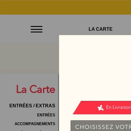
À
LA CARTE
Emporter
Allergènes
Charte
Qualité
C.G.V
La
Carte
Contact
ENTRÉES / EXTRAS
Mentions
Légales
ENTRÉES
ACCOMPAGNEMENTS
Mobile