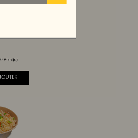
ONAIS
I
0 Point(s)
AJOUTER